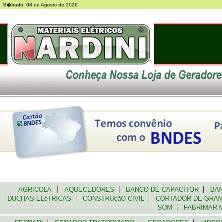
S�bado, 08 de Agosto de 2026
|
|
|
AGRICOLA
AQUECEDORES
BANCO DE CAPACITOR
BAN
|
|
DUCHAS ELéTRICAS
CONSTRUçãO CIVIL
CORTADOR DE GR
|
SOM
FABRIMAR 