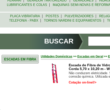
|
|
|
FERRARI
GERADOR TRATORIZADO
GERADORES
HIDRO
|
LUBRIFICANTES E COLAS
MáQUINAS SEMI-NOVAS E REFOR
|
|
|
PLACA VIBRATóRIA
POSTES
PULVERIZADORES
RELóG
|
|
TELEFONIA - PABX
TORNOS NARDINI E EQUIPAMENTOS
TO
BUSCAR
Utilidades Domésticas
>>
Escadas em Geral
>>
E
ESCADAS EM FIBRA
Escada de Fibra de Vidr
Corda 5,70 x 10,20 m - W
Não conduzem eletricidade. 
corrosão química. Utilizada e
Cotação on-line!/>