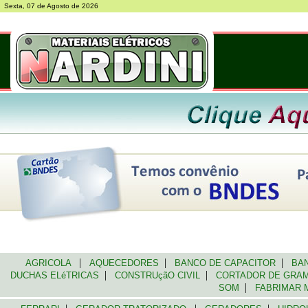
Sexta, 07 de Agosto de 2026
|
|
|
AGRICOLA
AQUECEDORES
BANCO DE CAPACITOR
BAN
|
|
DUCHAS ELéTRICAS
CONSTRUçãO CIVIL
CORTADOR DE GR
|
SOM
FABRIMAR 