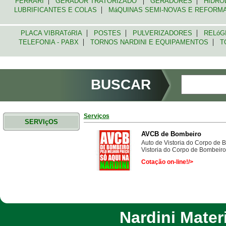
|
|
|
FERRARI
GERADOR TRATORIZADO
GERADORES
HIDRO
|
LUBRIFICANTES E COLAS
MáQUINAS SEMI-NOVAS E REFOR
|
|
|
PLACA VIBRATóRIA
POSTES
PULVERIZADORES
RELóG
|
|
TELEFONIA - PABX
TORNOS NARDINI E EQUIPAMENTOS
TO
BUSCAR
Serviços
SERVIçOS
AVCB de Bombeiro
Auto de Vistoria do Corpo de 
Vistoria do Corpo de Bombeiros 
Cotação on-line!/>
Nardini Materi