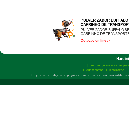
PULVERIZADOR BUFFALO 
CARRINHO DE TRANSPOR
PULVERIZADOR BUFFALO BF
CARRINHO DE TRANSPORT
Cotação on-line!/>
Nardini
|
segurança em suas compras
|
quem somos
|
localização
Os preços e condições de pagamento aqui apresentados são válidos so