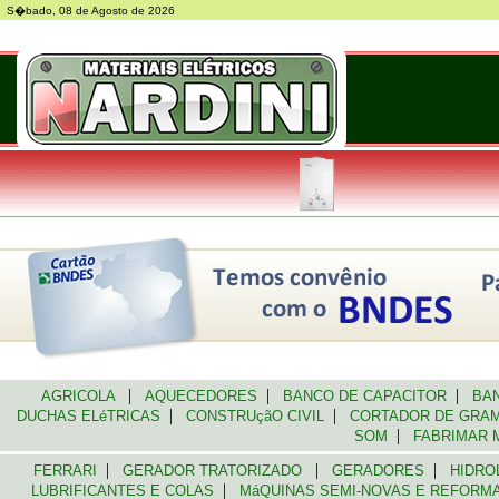
S�bado, 08 de Agosto de 2026
|
|
|
AGRICOLA
AQUECEDORES
BANCO DE CAPACITOR
BAN
|
|
DUCHAS ELéTRICAS
CONSTRUçãO CIVIL
CORTADOR DE GR
|
SOM
FABRIMAR 
|
|
|
FERRARI
GERADOR TRATORIZADO
GERADORES
HIDRO
|
LUBRIFICANTES E COLAS
MáQUINAS SEMI-NOVAS E REFOR