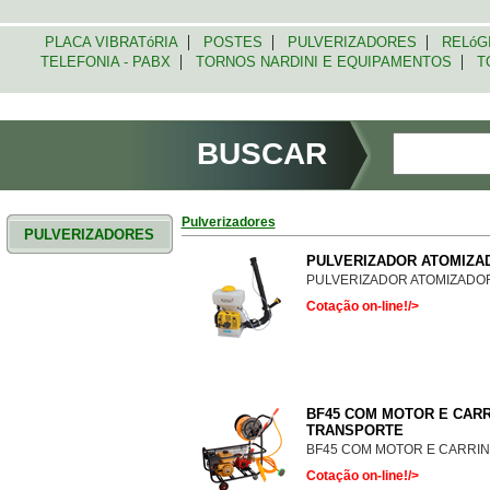
|
|
|
PLACA VIBRATóRIA
POSTES
PULVERIZADORES
RELóG
|
|
TELEFONIA - PABX
TORNOS NARDINI E EQUIPAMENTOS
TO
BUSCAR
Pulverizadores
PULVERIZADORES
PULVERIZADOR ATOMIZAD
PULVERIZADOR ATOMIZADOR
Cotação on-line!/>
BF45 COM MOTOR E CARR
TRANSPORTE
BF45 COM MOTOR E CARRI
Cotação on-line!/>