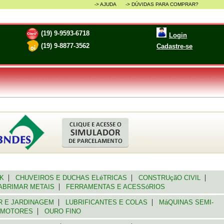
-> AJUDA ->
DÚVIDAS PARA COMPRAR?
(19) 9-9593-6718
Login
(19) 9-8877-3562
Cadastre-se
|
|
|
CK
CHUVEIROS E DUCHAS ELéTRICAS
CONSTRUçãO CIVIL
|
BRIMAR METAIS
FERRAMENTAS E ACESSóRIOS
|
|
 E JARDINAGEM
LUBRIFICANTES E COLAS
MáQUINAS SEMI-
|
MOTORES
OURO FINO