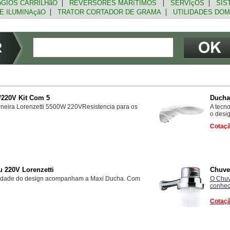
|
|
|
GIOS CARRILHãO
REVERSORES MARíTIMOS
SERVIçOS
SIST
|
|
E ILUMINAçãO
TRATOR CORTADOR DE GRAMA
UTILIDADES DO
R
/220V Kit Com 5
Ducha 
rneira Lorenzetti 5500W 220VResistencia para os
A tecn
o desig
Cotaçã
 220V Lorenzetti
Chuvei
idade do design acompanham a Maxi Ducha. Com
O Chuv
conhece
Cotaçã