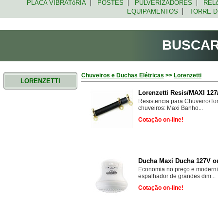
|
|
|
PLACA VIBRATóRIA
POSTES
PULVERIZADORES
RELó
|
EQUIPAMENTOS
TORRE D
BUSCA
Chuveiros e Duchas Elétricas
>>
Lorenzetti
LORENZETTI
Lorenzetti Resis/MAXI 127
Resistencia para Chuveiro/To
chuveiros: Maxi Banho...
Cotação on-line!
Ducha Maxi Ducha 127V ou
Economia no preço e modern
espalhador de grandes dim...
Cotação on-line!