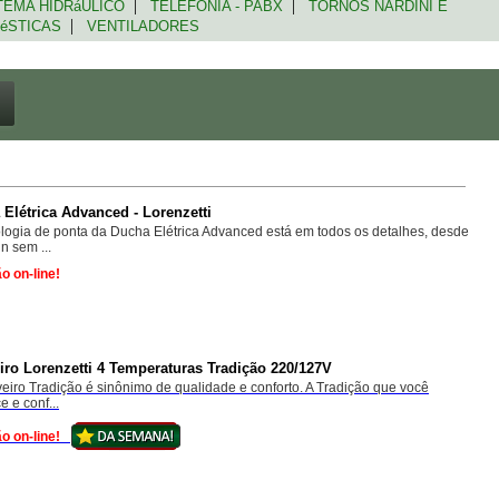
|
|
EMA HIDRáULICO
TELEFONIA - PABX
TORNOS NARDINI E
|
MéSTICAS
VENTILADORES
Elétrica Advanced - Lorenzetti
ologia de ponta da Ducha Elétrica Advanced está em todos os detalhes, desde
n sem ...
o on-line!
ro Lorenzetti 4 Temperaturas Tradição 220/127V
eiro Tradição é sinônimo de qualidade e conforto. A Tradição que você
 e conf...
o on-line!