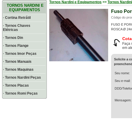
Tornos Nardini e Equipamentos
>>
Tornos Nardin
TORNOS NARDINI E
EQUIPAMENTOS
Fuso Por
· Cortina Retrátil
Código do pro
FUSO E POR
· Tornos Chaves
ROSCA Ø 24
Elétricas
· Tornos Din
Cota
Faça 
· Tornos Flange
em at
· Tornos Imor Peças
Solicite a 
· Tornos Manuais
preenchend
· Tornos Maquinas
Seu nome:
· Tornos Nardini Peças
Seu e-mail:
· Tornos Placas
DDD/Telefo
· Tornos Romi Peças
Mensagem: