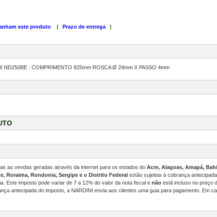
anham este produto
|
Prazo de entrega
|
I ND250BE : COMPRIMENTO 825mm ROSCA Ø 24mm X PASSO 4mm
UTO
odas as vendas geradas através da internet para os estados do
Acre, Alagoas, Amapá, Bahi
e, Roraima, Rondonia, Sergipe e o Distrito Federal
estão sujeitas à cobrança antecipad
. Este imposto pode variar de 7 a 12% do valor da nota fiscal e
não
está incluso no preço
ança antecipada do imposto, a NARDINI envia aos clientes uma guia para pagamento. Em ca