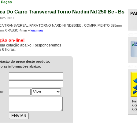
i Peças
ca Do Carro Transversal Torno Nardini Nd 250 Be - Bs
duto: NDT
CA TRANSVERSAL PARA TORNO NARDINI ND250BE : COMPRIMENTO 825mm
mm X PASSO 4mm »
leia mais
ção on-line!
sua cotação abaixo. Responderemos
é 6 horas.
cotação do preço deste produto,
o as informações abaixo.
ne: