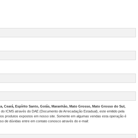
a, Ceará, Espírito Santo, Goiás, Maranhão, Mato Grosso, Mato Grosso do Sul,
a do ICMS através do DAE (Documento de Arrecadação Estadual), este emitido pela
 dos produtos expostos em nosso site. Somente em algumas vendas esta operação é
so de dúvidas entre em contato conosco através do e-mail: