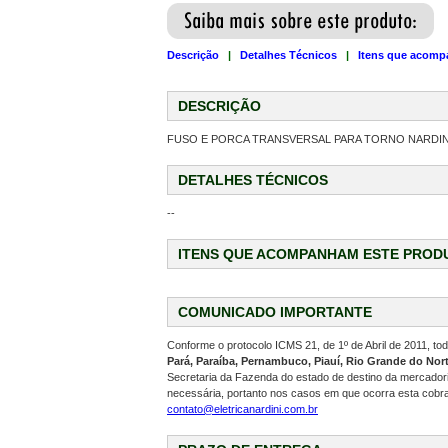
Descrição
|
Detalhes Técnicos
|
Itens que acomp
DESCRIÇÃO
FUSO E PORCA TRANSVERSAL PARA TORNO NARDIN
DETALHES TÉCNICOS
--
ITENS QUE ACOMPANHAM ESTE PROD
COMUNICADO IMPORTANTE
Conforme o protocolo ICMS 21, de 1º de Abril de 2011, t
Pará, Paraíba, Pernambuco, Piauí, Rio Grande do Nort
Secretaria da Fazenda do estado de destino da mercadoria
necessária, portanto nos casos em que ocorra esta cobr
contato@eletricanardini.com.br