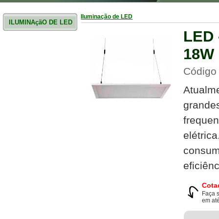
Iluminação de LED
ILUMINAçãO DE LED
LED 
18W
Código 
Atualme
grande
frequen
elétric
consumi
eficiênc
Cota
Faça 
em até