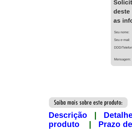
Solici
deste
as in
Seu nome:
Seu e-mail:
DDD/Telefon
Mensagem:
Descrição
|
Detalh
produto
|
Prazo de