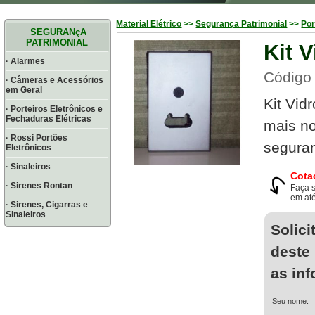
Material Elétrico
>>
Segurança Patrimonial
>>
Por
SEGURANçA
PATRIMONIAL
Kit V
· Alarmes
Código 
· Câmeras e Acessórios
em Geral
Kit Vidr
· Porteiros Eletrônicos e
Fechaduras Elétricas
mais no
· Rossi Portões
seguran
Eletrônicos
· Sinaleiros
Cota
· Sirenes Rontan
Faça 
em até
· Sirenes, Cigarras e
Sinaleiros
Solici
deste
as in
Seu nome: