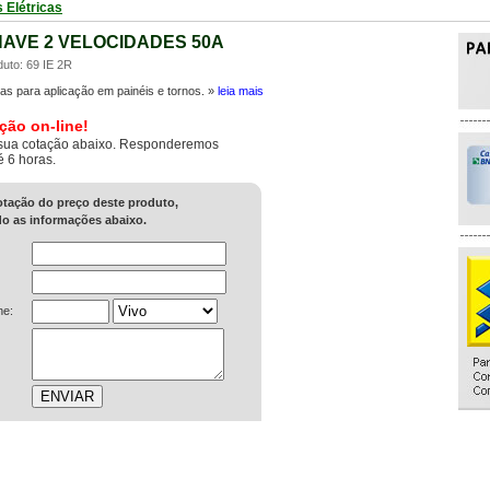
 Elétricas
HAVE 2 VELOCIDADES 50A
duto: 69 IE 2R
as para aplicação em painéis e tornos. »
leia mais
ção on-line!
sua cotação abaixo. Responderemos
é 6 horas.
cotação do preço deste produto,
o as informações abaixo.
ne: