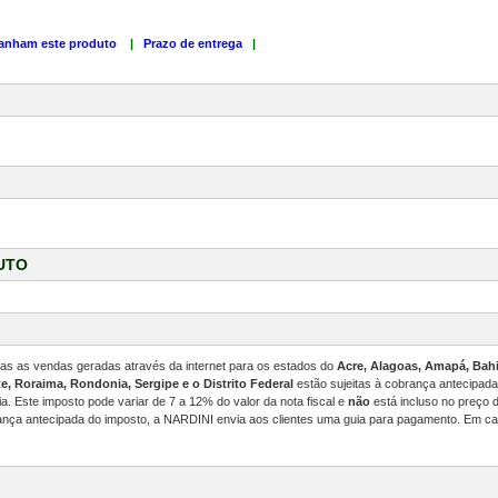
anham este produto
|
Prazo de entrega
|
UTO
odas as vendas geradas através da internet para os estados do
Acre, Alagoas, Amapá, Bahi
e, Roraima, Rondonia, Sergipe e o Distrito Federal
estão sujeitas à cobrança antecipad
. Este imposto pode variar de 7 a 12% do valor da nota fiscal e
não
está incluso no preço
ança antecipada do imposto, a NARDINI envia aos clientes uma guia para pagamento. Em ca