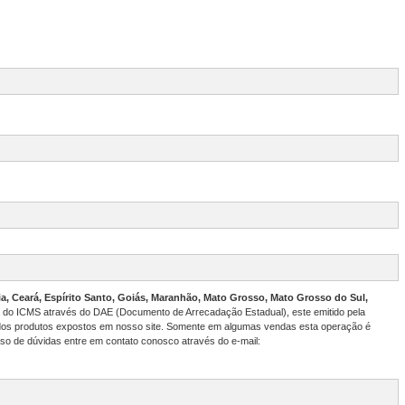
a, Ceará, Espírito Santo, Goiás, Maranhão, Mato Grosso, Mato Grosso do Sul,
a do ICMS através do DAE (Documento de Arrecadação Estadual), este emitido pela
 dos produtos expostos em nosso site. Somente em algumas vendas esta operação é
so de dúvidas entre em contato conosco através do e-mail: