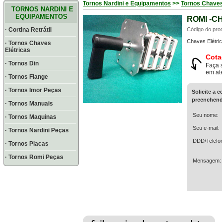
Tornos Nardini e Equipamentos
>>
Tornos Chaves
TORNOS NARDINI E
EQUIPAMENTOS
ROMI -C
· Cortina Retrátil
Código do pro
Chaves Elétric
· Tornos Chaves
Elétricas
Cota
· Tornos Din
Faça 
em at
· Tornos Flange
· Tornos Imor Peças
Solicite a 
preenchend
· Tornos Manuais
Seu nome:
· Tornos Maquinas
Seu e-mail:
· Tornos Nardini Peças
DDD/Telefo
· Tornos Placas
· Tornos Romi Peças
Mensagem: