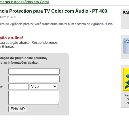
meras e Acessórios em Geral
ância Protection para TV Color com Áudio - PT 400
duto: PT400
ra de vigilância para tv, você transforma sua tv num sistema de vigilância. »
leia
ção on-line!
sua cotação abaixo. Responderemos
é 6 horas.
cotação do preço deste produto,
o as informações abaixo.
ne: