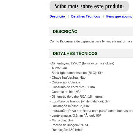
Descrição
|
Detalhes Técnicos
|
Itens que acomp
DESCRIÇÃO
Com o Kit câmera de vigilância para tv, você transforma s
DETALHES TÉCNICOS
- Alimentação: 12VCC (fonte externa inclusa)
- Áudio: Sim
- Back light compensation (BLC): Sim
- Chave liga/desliga: Não
- Coloração: Colorida
- Consumo de corrente: 180mA
- Controle de íris: Não
- Dimensão do cabo RCA: 18 metros
- Equilíbrio de branco (white balance): Sim
- Iluminação mínima: 2,0 lux
- Instalação: Deve ser fixada com parafusos e buchas ad
- Lente angular: 3.6mm / Ângulo 90º
- Microfone: Sim
- Padrão de imagem: NTSC
- Resolução: 330 linhas