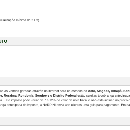
iluminação mínima de 2 lux)
UTO
odas as vendas geradas através da internet para os estados do
Acre, Alagoas, Amapá, Bahi
e, Roraima, Rondonia, Sergipe e o Distrito Federal
estão sujeitas à cobrança antecipad
. Este imposto pode variar de 7 a 12% do valor da nota fiscal e
não
está incluso no preço
ança antecipada do imposto, a NARDINI envia aos clientes uma guia para pagamento. Em ca