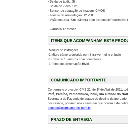
- Saída de áudio: Sim
- Saída de vídeo: Sim
- Sensor de captação de imagem: CMOS
- Tensão de alimentação: 12 VDC
- Visão noturna: Sim, câmera com sistema infravermelho (
- Garantia 12 meses
ITENS QUE ACOMPANHAM ESTE PROD
-Manual de instruções
-1 Micro câmera colorida com infra-vermelho e áudio
-1 Cabo de 18 metros com conectores
-1 Fonte de alimentação Bivolt
COMUNICADO IMPORTANTE
Conforme o protocolo ICMS 21, de 1º de Abril de 2011, t
Pará, Paraíba, Pernambuco, Piauí, Rio Grande do Nort
Secretaria da Fazenda do estado de destino da mercadoria
necessária, portanto nos casos em que ocorra esta cobr
contato@eletricanardini.com.br
PRAZO DE ENTREGA