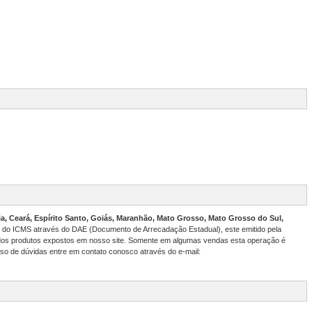
a, Ceará, Espírito Santo, Goiás, Maranhão, Mato Grosso, Mato Grosso do Sul,
a do ICMS através do DAE (Documento de Arrecadação Estadual), este emitido pela
 dos produtos expostos em nosso site. Somente em algumas vendas esta operação é
so de dúvidas entre em contato conosco através do e-mail: