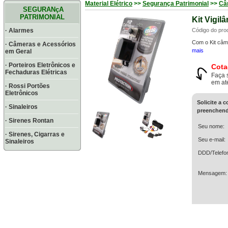
Material Elétrico
>>
Segurança Patrimonial
>>
Câ
SEGURANçA
PATRIMONIAL
Kit Vigil
· Alarmes
Código do pro
Com o Kit câme
· Câmeras e Acessórios
mais
em Geral
· Porteiros Eletrônicos e
Cota
Fechaduras Elétricas
Faça 
em at
· Rossi Portões
Eletrônicos
Solicite a 
· Sinaleiros
preenchend
· Sirenes Rontan
Seu nome:
· Sirenes, Cigarras e
Seu e-mail:
Sinaleiros
DDD/Telefo
Mensagem: