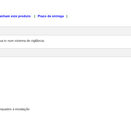
anham este produto
|
Prazo de entrega
|
ua tv num sistema de vigilância.
equados a instalação